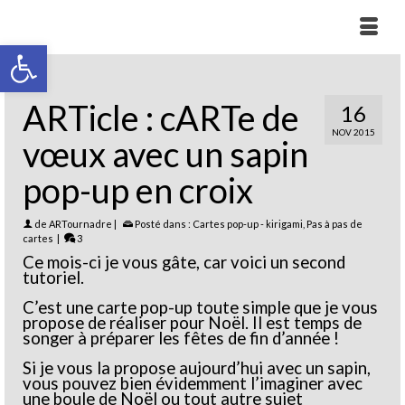
Ouvrir la barre d’outils
ARTicle : cARTe de
16
NOV 2015
vœux avec un sapin
pop-up en croix
de
ARTournadre
|
Posté dans :
Cartes pop-up - kirigami
,
Pas à pas de
cartes
|
3
Ce mois-ci je vous gâte, car voici un second
tutoriel.
C’est une carte pop-up toute simple que je vous
propose de réaliser pour Noël. Il est temps de
songer à préparer les fêtes de fin d’année !
Si je vous la propose aujourd’hui avec un sapin,
vous pouvez bien évidemment l’imaginer avec
une boule de Noël ou tout autre sujet