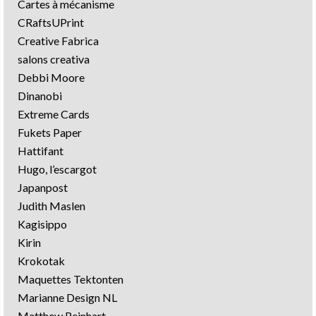
Cartes à mécanisme
CRaftsUPrint
Creative Fabrica
salons creativa
Debbi Moore
Dinanobi
Extreme Cards
Fukets Paper
Hattifant
Hugo, l’escargot
Japanpost
Judith Maslen
Kagisippo
Kirin
Krokotak
Maquettes Tektonten
Marianne Design NL
Matthew Reinhart