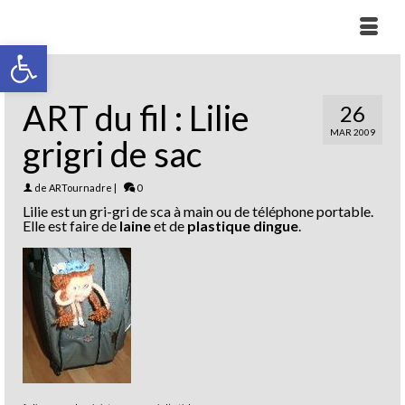
Ouvrir la barre d’outils
ART du fil : Lilie
26
MAR 2009
grigri de sac
de
ARTournadre
|
0
Lilie est un gri-gri de sca à main ou de téléphone portable.
Elle est faire de
laine
et de
plastique dingue
.