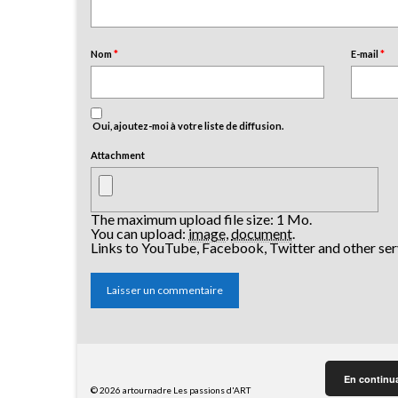
Nom
*
E-mail
*
Oui, ajoutez-moi à votre liste de diffusion.
Attachment
The maximum upload file size: 1 Mo.
You can upload:
image
,
document
.
Links to YouTube, Facebook, Twitter and other ser
En continuan
© 2026 artournadre Les passions d'ART