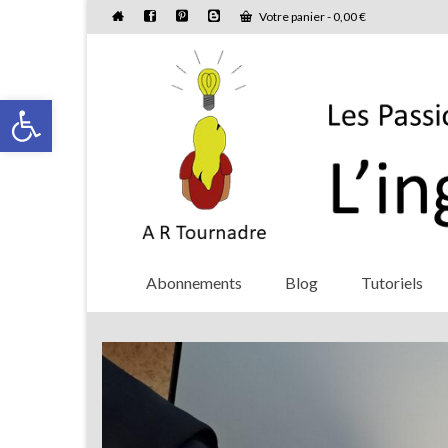
Votre panier
-
0,00
€
Ouvrir la barre d’outils
Abonnements
Blog
Tutoriels